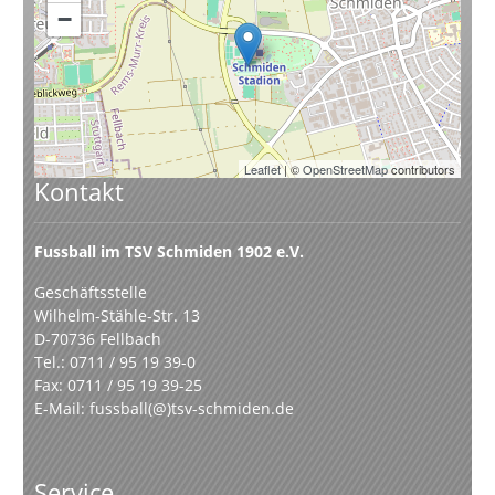
−
Leaflet
| ©
OpenStreetMap
contributors
Kontakt
Fussball im TSV Schmiden 1902 e.V.
Geschäftsstelle
Wilhelm-Stähle-Str. 13
D-70736 Fellbach
Tel.: 0711 / 95 19 39-0
Fax: 0711 / 95 19 39-25
E-Mail:
fussball(@)tsv-schmiden.de
Service