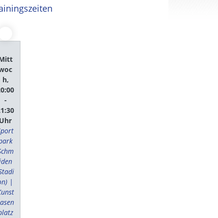
ainingszeiten
Mitt
woc
h,
20:00
-
21:30
Uhr
Sport
park
Schm
iden
Stadi
on) |
Kunst
rasen
platz