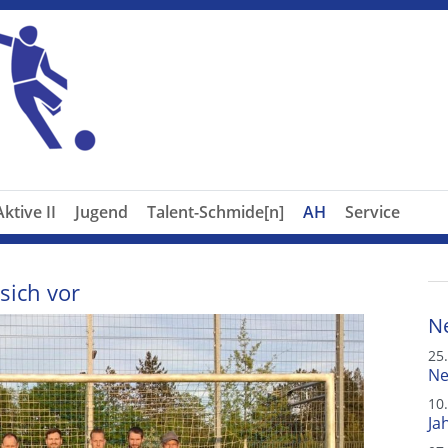
Aktive II
Jugend
Talent-Schmide[n]
AH
Service
sich vor
N
25
Ne
10
Ja