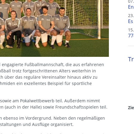
07
En
23
Es
15
77
Tr
d engagierte Fußballmannschaft, die aus erfahrenen
ßball trotz fortgeschrittenen Alters weiterhin in
h über das reguläre Vereinsalter hinaus aktiv zu
hmiden ein exzellentes Beispiel für sportliche
2 sowie am Pokalwettbewerb teil. Außerdem nimmt
(auch in der Halle) sowie Freundschaftsspielen teil.
Zi
n ebenso im Vordergrund. Neben den regelmäßigen
staltungen und Ausflüge organisiert.